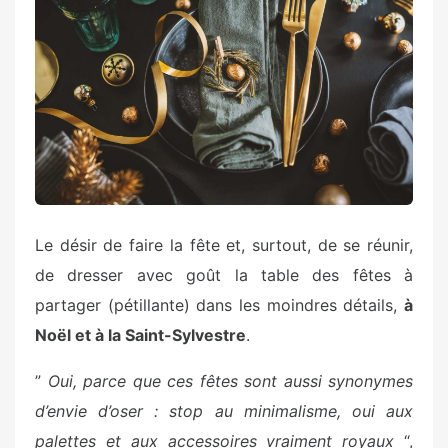
e
d
o
n
Le désir de faire la fête et, surtout, de se réunir,
de dresser avec goût la table des fêtes à
partager (pétillante) dans les moindres détails,
à
Noël et à la Saint-Sylvestre
.
”
Oui, parce que ces fêtes sont aussi synonymes
d’envie d’oser : stop au minimalisme, oui aux
palettes et aux accessoires vraiment royaux
“,