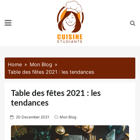
Skip
to
content
Home
Mon Blog
Table des fêtes 2021 : les tendances
Table des fêtes 2021 : les
tendances
P
20 December 2021
Mon Blog
o
s
t